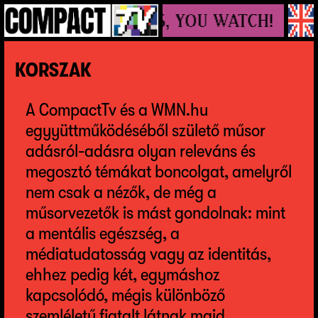
WE MAKE VIDEOS, YOU WATCH!
KORSZAK
A CompactTv és a WMN.hu
egyyüttműködéséből születő műsor
adásról-adásra olyan releváns és
megosztó témákat boncolgat, amelyről
nem csak a nézők, de még a
műsorvezetők is mást gondolnak: mint
a mentális egészség, a
médiatudatosság vagy az identitás,
ehhez pedig két, egymáshoz
kapcsolódó, mégis különböző
szemléletű fiatalt látnak majd