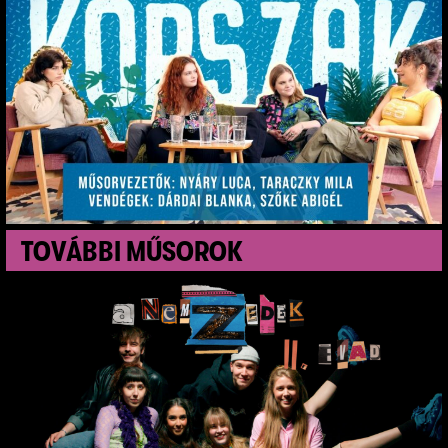
T
O
V
Á
B
B
I
M
Ű
S
O
R
O
K