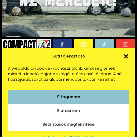
Süti tájékoztató
A weboldalon cookie-kat használunk, amik segítenek
info@compacttv.hu
minket a lehető legjobb szolgáltatások nyújtásában. A süti
hozzájárulásokat az alábbi menüpontokban kezelheti.
ADATKEZELÉSI TÁJÉKOZTATÓ
Elfogadom
COMPACT TV
2026
Elutasítom
Beállítások megtekintése
design by
filkeyway
code by
superlab