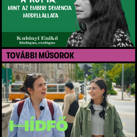
T
O
V
Á
B
B
I
M
Ű
S
O
R
O
K