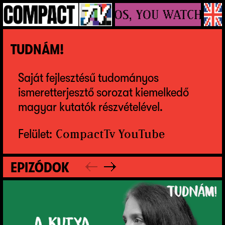
WE MAKE VIDEOS, YOU WATCH!
TUDNÁM!
Saját fejlesztésű tudományos
ismeretterjesztő sorozat kiemelkedő
magyar kutatók részvételével.
Felület:
CompactTv YouTube
EPIZÓDOK