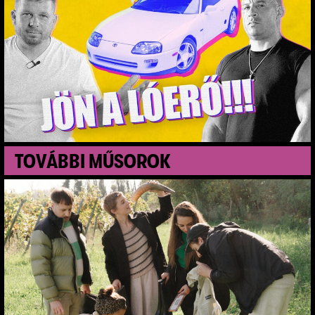
T
O
V
Á
B
B
I
M
Ű
S
O
R
O
K