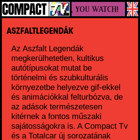
WE MAKE VIDEOS, YOU WATCH!
ASZFALTLEGENDÁK
Az Aszfalt Legendák
megkerülhetetlen, kultikus
autótípusokat mutat be
történelmi és szubkulturális
környezetbe helyezve gif-ekkel
és animációkkal felturbózva, de
az adások természetesen
kitérnek a fontos műszaki
sajátosságokra is. A Compact Tv
és a Totalcar új sorozatának