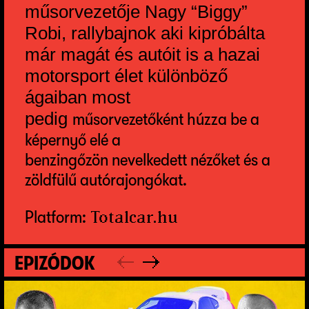
műsorvezetője Nagy “Biggy”
Robi, rallybajnok aki kipróbálta
már magát és autóit is a hazai
motorsport élet különböző
ágaiban most
pedig
műsorvezetőként húzza be a
képernyő elé a
benzingőzön nevelkedett nézőket és a
zöldfülű autórajongókat.
Platform:
Totalcar.hu
EPIZÓDOK